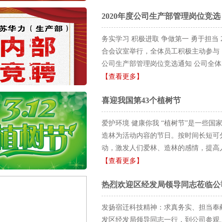
并颁发“达标奖锦旗”。
好新人的，没有奖励，可取消今后导师资
2020年度公司生产部管理岗位竞选
奖励的情况；
务实学习 积极进取 争做第一 勇于担当
合会议室举行，全体员工积极主动参与
公司生产部管理岗位竞选通知 公司全体
人才平等竞争、优胜 劣的激励机制，
【查看更多】
长， 发挥员工工作的积极性和主动性
喜迎我国第43个植树节
知如下： 一、 竞聘范围:公司全体在职
任人唯贤的原则； 2、 坚持公开、公
爱护环境 健康你我 “植树节”是一些
展潜力。 三、 竞聘岗位及名额 生产事
造林为活动内容的节日。按时间长短可
二部（蹄铁）负责人：1人； 生产三部
动，激发人们爱林、造林的感情，提高
责人：1人； 四、 竞聘岗位要求 1、
扩大森林资源、改善生态环境的目的。 
【查看更多】
计划、控制、协调能力；具有良好的团队
颁令规定清明节为植树节即3月12日。后
感，吃苦耐劳、敬业爱岗; 4、 具有制造
热烈欢迎区经发局领导同志莅临公
历清明植树节应改为总理逝世几年植树
12:00前，参与竞聘的人员向企管部
对“树艺牧畜”十分热爱的缘故。他在海外
2、 12月25日12:00前，参与竞聘的
发扬宿迁科技精神：求真务实、担当奉献、
日，第五届全国人大常务委员会第六次
限于以下几方面： 1） 过往的工作情
发区经发局领导同志一行，到公司参观