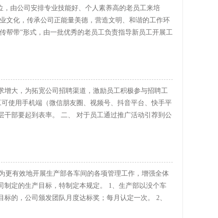
岗位，由公司安排专业技能好、个人素养高的老员工来培
企业文化，传承公司正能量美德，营造文明、和谐的工作环
“传帮带”形式，由一批优秀的老员工负责指导新员工开展工
融入团队，并成长为一名合格的公司员工。为激励老员工
制定奖惩机制如下： 1、各车间在员工志愿报名的基础上，
，承担各车间的“老带新”的导师工作，开展新员工的指
主动的态度，正确引导，带好每位新员工。帮助新员工学习
需求增大，为拓宽公司招聘渠道，激励员工积极参与招聘工
 3、“老带新”的老员工，每次成功带出来1名新员工(新员
各员工可使用手机端（微信朋友圈、视频号、抖音平台、快手平
任考核，同意转成计件考核的，视为新人“出师”)，即公
干部要起到表率。 ​ 二、 对于员工通过推广活动引荐到公
推。 4、“老带新”的新老员工名单、新员工“出师”名单，由
进行面试、录用给予奖励。 ​ 三、奖励标准：每成功举荐
。 5、符合奖励要求的名单，由生产部审核后上报分管副
费500元。 ​ 四、发放方式：现金奖励，单独发放。 在
如有以下情况，将取消“老带新”奖励政策，同时公司将给
件工资制后，向举荐人发放300元；在新员工实行计件制满
资格等形式的处理： 1、老员工消极对待该项工作，未能尽
、本制度自发布之日开始实施。 希望公司全体员工充分发挥人脉
握操作技能的。 2、经常发牢骚、抱怨，传递有关公司的
金 为更有效地开展生产部各车间的各项管理工作，增强全体
献一份力量。 江苏华力制动器有限公司 二〇二一年一月二
。 3、老员工误导或隐瞒生产流程、产品流程卡等相关生
司制定的生产目标，特制定本规定。 1、生产部以没个车
自发行之日起开始实施。 ​ 江苏华力制动器有限公司 ​​
目标的，公司颁发团队月度达标奖；每月认定一次。 2、
任不享受奖励政策 2 员工协助车间主任带新人的，员工的奖励标
轮轴车间标准均为3000元；装配车间标准为2500元；
特别技能，毋须老人指导的，不列入该名单； 4 老员工未带