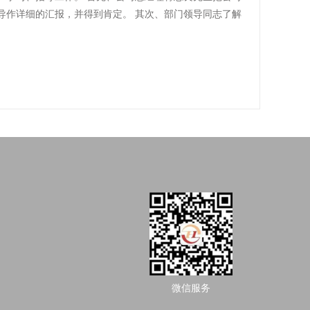
造福子孙后代。
规划。 ​ 3）工作规划包含：年度部门目标（产值、质
导作详细的汇报，并得到肯定。 其次、部门领导同志了解
、实施计划、具体方案、措施、团队组建（岗位，分工，编
议和工作指导。 主要工作突出指导以下政策汇编： 科技型
范、制度建设、薪酬考核激励 措施、设备管理与维护、工
认定、江苏省高新技术企业培育入库、宿迁市企业研发奖
理、其他部门配合要求等。 3、 12月2709:30开始，參
业研发机构备案及绩效考评、宿迁市技术转移奖补资金、
知。 4、 评委员会予以评议。并将拟提拔名单提交公司
科技成果转化风险补偿资金贷款、宿迁市创新券政策、省
布人事任命名单。 六、 各部门应积极鼓励符合竞聘条件的员
金（科技创新资金）项目。 最后、共同参观公司，全面了
限公司 二零二零年十二月二十一日
微信服务