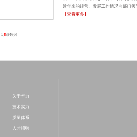
人民植树造林，绿化祖国，改善环境，
的认识，尤其本人的在竞聘岗位上的工作
近年来的经营、发展工作情况向部门领
量、团队建设等）、目前现 状与问题
公司实际发展情况，给予不同方面的建
【查看更多】
制等）、新人招聘、培养机制、流程规
中小企业备案评价、国家高薪技术企业
艺设备优化、设备投资改造、原材料耗材 管
励、省级企业研发机构建设、宿迁市企
加竞聘的员工现场讲述方案，地点另行通
1
页
8
条数据
江苏省科技企业上市培育计划、江苏省
领导审批。 5、 公司综合考评后，发
级科技计划项目、市级产业发展引导资
工报名并参加竞聘。 江苏华力制动器有
解实际生产经营情况。
关于华力
技术实力
质量体系
人才招聘