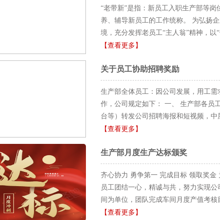
“老带新”是指：新员工入职生产部等
养、辅导新员工的工作统称。 为弘扬
境，充分发挥老员工“主人翁”精神，以
作，培训相关工作技能，使新员工尽快
【查看更多】
积极主动承担该项工作，现对“老带新”
关于员工协助招聘奖励
挑选一批技能精炼、品德兼优的老员工
导、培养工作。 2、老员工应以积极
生产部全体员工： ​因公司发展，用工
工作技能，了解、学习优秀的企业文化。
作，公司规定如下： ​ 一、 生产部
工具有独立操作的技能，新员工经车间主
台等）转发公司招聘海报和短视频，中层
司给予老员工奖励1000元/人，以此类
司生产部岗位应聘者，公司根据正常流程
【查看更多】
各车间以月为单位上报生产部审核确认
一名新员工，并达到公司要求的，予以奖励
总、总经理审批，并以现金形式发放。 
生产部月度生产达标颁奖
新员工入职工作满一个月并批准改为计
予警告、通报批评、取消“老带新”导师
30天后，再发放200元奖励。 ​ 五
职培养新人的，导致新员工不能及时掌
齐心协力 勇争第一 完成目标 领取奖
优势，踊跃推荐，为公司明天的发展贡
负能量信息，导致新工人思想不稳定的
员工团结一心，精诚与共，努力实现公
十五日
产因素的，导致新员工流失的。 三、本条例
间为单位，团队完成车间月度产值考核
2021年2月17日 备注： 1 车间主
团队达标奖金标准：底板车间蹄铁车间、凸
【查看更多】
准需要事先明确； 3 有些岗位不需要