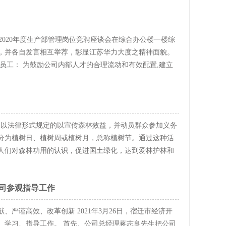
格； 5 预防车间主任实际指导新人，以老员工名义获取
 2020年度生产部管理岗位竞聘座谈会在综合办公楼一楼综
，并各自发言相互举荐，彰显江苏华力大度之精神面貌。
员工： 为鼓励公司内部人才的合理流动和有效配置,建立
以适应公司快速发展的人才需求，同时有利于员工的个人成
，经研究决定，在全公司范围内进行公开竞聘 选拔。具体通
员工，含试用期员工。 二、 竞聘规则 1、 坚持德才兼备，
正、公平、择优原则； 3、 注重能力、工作经验，更注重发
国家以法律形式规定的以宣传森林效益，并动员群众参加义务
业部负责人：1人； 生产一部（底板）负责人：1人； 生产
分为植树日、植树周或植树月，总称植树节。通过这种活
（装配综合）负责人：1人； 生产四部（凸轮轴、锻打）负
人们对森林功用的认识，促进国土绿化，达到爱林护林和
 学习能力强，具有一定的管理意识； 2、 具有良好的组织、
为了动员全民植树而规定的节日。我国曾于1915年由政府
精神； 3、 具有良好的道德品行，较强的事业心、责任
来到了1928年的4月7日，民国政府颁布了植树令：嗣后旧
车间管理经验或工作经验。 五、 竞聘流程 1、 12月25日
司参观指导工作
式。”民国政府之所以颁布这道令，是因为孙先生幼年就
递交申请；确定申请岗 位。（书面、钉钉、微信递交均可）。
留学时，经常利用假期回故乡种植桑树。1979年2月23
人员提交竞聘方案，PPT、WORD形式均 可。其内容包括但不
严谨高效、改革创新 2021年3月26日，宿迁市经济开
会议决定，仍以3月12日为我国的植树节，以鼓励全国各族
况、取得的成绩；竞争该岗位的优势； 2） 个人对竞聘岗位
、学习、指导工作。 首先、公司总经理蒋志良先生把公司